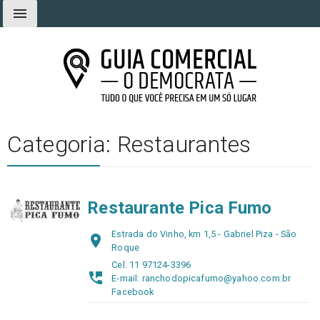
Ir
menu
para
o
conteúdo
Guia Comercial O Democrata
Tudo o que você precisa em um só lugar
Categoria:
Restaurantes
Paginação
Restaurante Pica Fumo
de
Estrada do Vinho, km 1,5 - Gabriel Piza - São
posts
place
Roque
Cel. 11 97124-3396
perm_phone_msg
E-mail: ranchodopicafumo@yahoo.com.br
Facebook