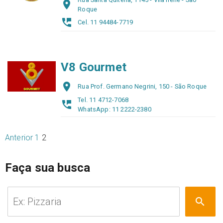
place
Roque
perm_phone_msg
Cel. 11 94484-7719
V8 Gourmet
place
Rua Prof. Germano Negrini, 150 - São Roque
Tel. 11 4712-7068
perm_phone_msg
WhatsApp: 11 2222-2380
Anterior
1
2
Faça sua busca
Pesquisar
search
por: