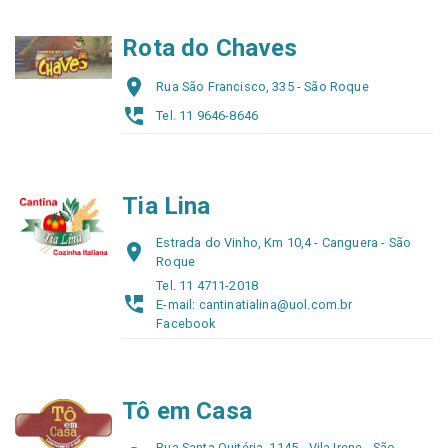
Rota do Chaves
place
Rua São Francisco, 335 - São Roque
perm_phone_msg
Tel. 11 9646-8646
Tia Lina
Estrada do Vinho, Km 10,4 - Canguera - São
place
Roque
Tel. 11 4711-2018
perm_phone_msg
E-mail: cantinatialina@uol.com.br
Facebook
Tô em Casa
Rua Santa Quitéria, 1145 - Vila Irene - São