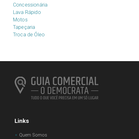
Concessionária
Lava Rápido
Motos
Tapeçaria
Troca de Óleo
Links
Quem Somos