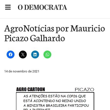
Skip
to
Portal de Notícias de São Roque
content
AgroNotícias por Mauricio
Picazo Galhardo
14 de novembro de 2021