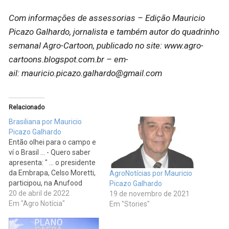
Com informações de assessorias – Edição
Mauricio
Picazo Galhardo, jornalista e também autor do quadrinho
semanal Agro-Cartoon, publicado no site: www.agro-
cartoons.blogspot.com.br – em-
ail: mauricio.picazo.galhardo@gmail.com
Relacionado
Brasiliana por Mauricio
Picazo Galhardo
Então olhei para o campo e
ví o Brasil ... - Quero saber
apresenta: " ... o presidente
da Embrapa, Celso Moretti,
AgroNotícias por Mauricio
participou, na Anufood
Picazo Galhardo
2022, no painel que
20 de abril de 2022
19 de novembro de 2021
debateu os temas
Em "Agro Notícia"
Em "Stories"
"economia pós COP26:
Green deal europeu, taxa de