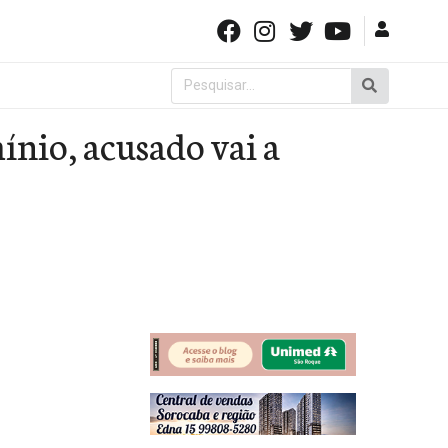
Pesquisar
por:
nio, acusado vai a