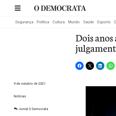
Skip
to
Portal de Notícias de São Roque
content
Segurança
Política
Cultura
Mundo
Saúde
Esporte
G
Dois anos
julgamen
9 de outubro de 2021
Notícias
Jornal O Democrata