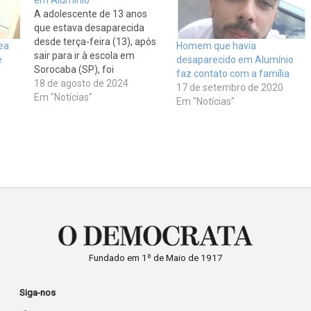
em Alumínio
A adolescente de 13 anos
que estava desaparecida
desde terça-feira (13), após
ea
Homem que havia
sair para ir à escola em
e
desaparecido em Alumínio
Sorocaba (SP), foi
faz contato com a família
encontrada neste sábado
18 de agosto de 2024
17 de setembro de 2020
(18) na cidade de Alumínio
Em "Notícias"
Em "Notícias"
(SP), a cerca de 25
quilômetros de sua
residência. A informação foi
confirmada pela família da
jovem. De acordo com os…
Fundado em 1º de Maio de 1917
Siga-nos