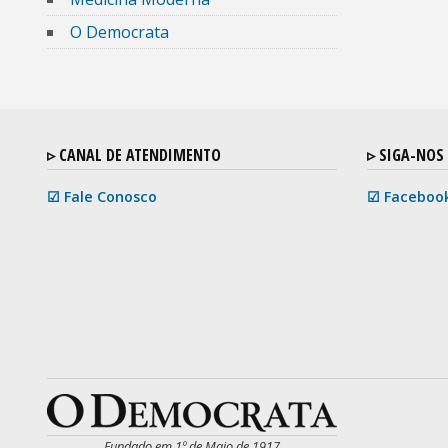
O Democrata
▹ CANAL DE ATENDIMENTO
▹ SIGA-NOS
☑ Fale Conosco
☑ Faceboo
Fundado em 1º de Maio de 1917