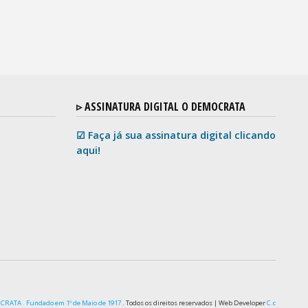
▹ ASSINATURA DIGITAL O DEMOCRATA
☑ Faça já sua assinatura digital clicando
aqui!
RATA . Fundado em 1º de Maio de 1917
. Todos os direitos reservados
|
Web Developer
C.c