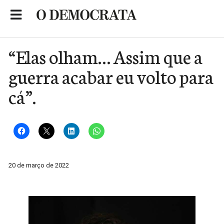
Skip
to
Portal de Notícias de São Roque
content
“Elas olham… Assim que a
guerra acabar eu volto para
cá”.
20 de março de 2022