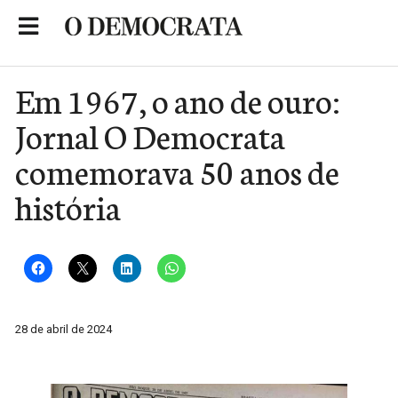
Skip
to
Portal de Notícias de São Roque
content
Em 1967, o ano de ouro:
Jornal O Democrata
comemorava 50 anos de
história
28 de abril de 2024