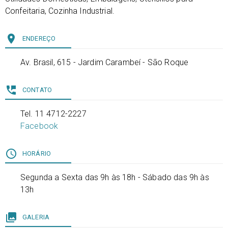
Confeitaria, Cozinha Industrial.
place
ENDEREÇO
Av. Brasil, 615 - Jardim Carambeí - São Roque
perm_phone_msg
CONTATO
Tel. 11 4712-2227
Facebook
access_time
HORÁRIO
Segunda a Sexta das 9h às 18h - Sábado das 9h às
13h
collections
GALERIA