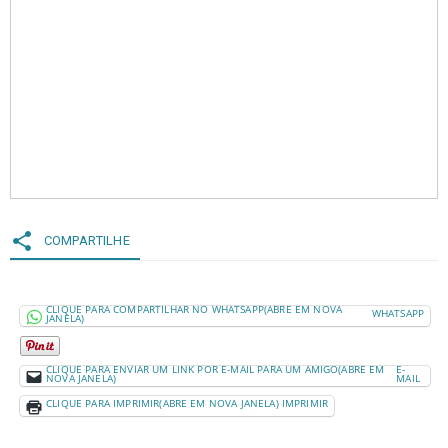
share
COMPARTILHE
CLIQUE PARA COMPARTILHAR NO WHATSAPP(ABRE EM NOVA
WHATSAPP
JANELA)
CLIQUE PARA ENVIAR UM LINK POR E-MAIL PARA UM AMIGO(ABRE EM
E-
NOVA JANELA)
MAIL
CLIQUE PARA IMPRIMIR(ABRE EM NOVA JANELA)
IMPRIMIR