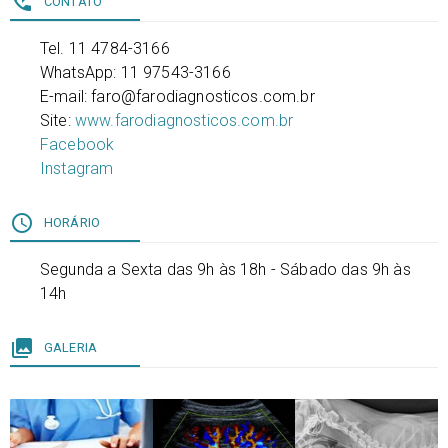
perm_phone_msg
CONTATO
Tel. 11 4784-3166
WhatsApp: 11 97543-3166
E-mail: faro@farodiagnosticos.com.br
Site:
www.farodiagnosticos.com.br
Facebook
Instagram
access_time
HORÁRIO
Segunda a Sexta das 9h às 18h - Sábado das 9h às
14h
collections
GALERIA