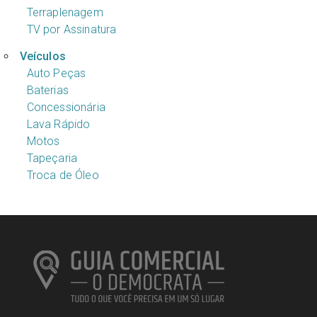
Terraplenagem
TV por Assinatura
Veículos
Auto Peças
Baterias
Concessionária
Lava Rápido
Motos
Tapeçaria
Troca de Óleo