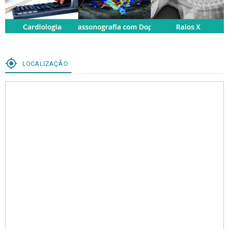
my_location
LOCALIZAÇÃO