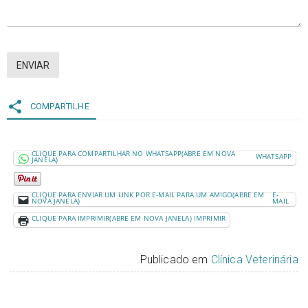
ENVIAR
share
COMPARTILHE
CLIQUE PARA COMPARTILHAR NO WHATSAPP(ABRE EM NOVA
WHATSAPP
JANELA)
CLIQUE PARA ENVIAR UM LINK POR E-MAIL PARA UM AMIGO(ABRE EM
E-
NOVA JANELA)
MAIL
CLIQUE PARA IMPRIMIR(ABRE EM NOVA JANELA)
IMPRIMIR
Publicado em
Clínica Veterinária