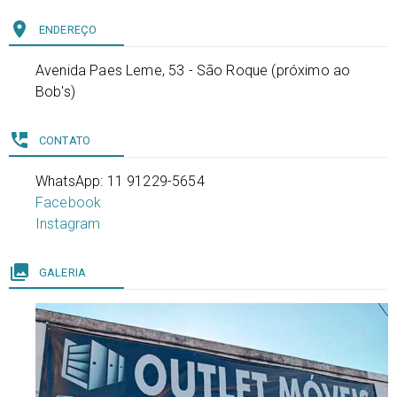
place
ENDEREÇO
Avenida Paes Leme, 53 - São Roque (próximo ao
Bob's)
perm_phone_msg
CONTATO
WhatsApp: 11 91229-5654
Facebook
Instagram
collections
GALERIA