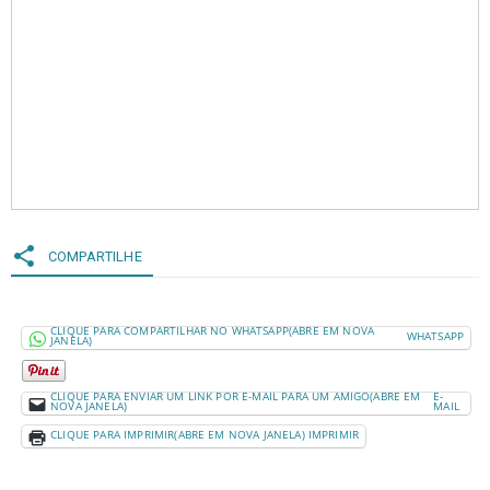
share
COMPARTILHE
CLIQUE PARA COMPARTILHAR NO WHATSAPP(ABRE EM NOVA
WHATSAPP
JANELA)
CLIQUE PARA ENVIAR UM LINK POR E-MAIL PARA UM AMIGO(ABRE EM
E-
NOVA JANELA)
MAIL
CLIQUE PARA IMPRIMIR(ABRE EM NOVA JANELA)
IMPRIMIR