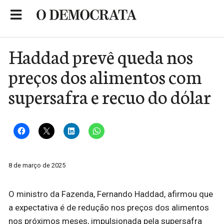
Skip
to
Portal de Notícias de São Roque
content
Haddad prevê queda nos
preços dos alimentos com
supersafra e recuo do dólar
8 de março de 2025
O ministro da Fazenda, Fernando Haddad, afirmou que
a expectativa é de redução nos preços dos alimentos
nos próximos meses, impulsionada pela supersafra