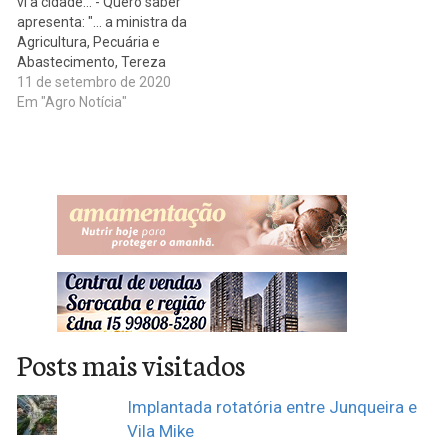
vi a cidade... - Quero saber
das carnes impactaram os
apresenta: "... a ministra da
alimentos, com…
Agricultura, Pecuária e
Abastecimento, Tereza
Cristina, disse terça-feira
11 de setembro de 2020
(8) que o governo vai
Em "Agro Notícia"
trabalhar para manter o
abastecimento e baixar o
preço do arroz no país.
Durante reunião do
Conselho de Governo, a…
Posts mais visitados
Implantada rotatória entre Junqueira e
Vila Mike