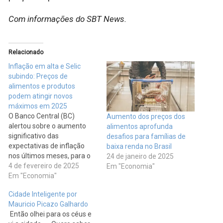
Com informações do SBT News.
Relacionado
Inflação em alta e Selic
subindo: Preços de
alimentos e produtos
podem atingir novos
máximos em 2025
O Banco Central (BC)
Aumento dos preços dos
alertou sobre o aumento
alimentos aprofunda
significativo das
desafios para famílias de
expectativas de inflação
baixa renda no Brasil
nos últimos meses, para o
24 de janeiro de 2025
curto, médio e longo prazo.
4 de fevereiro de 2025
Em "Economia"
A ata da última reunião do
Em "Economia"
Comitê de Política
Cidade Inteligente por
Monetária (Copom) indica
Mauricio Picazo Galhardo
que fatores como estiagem
Então olhei para os céus e
e o aumento nos preços