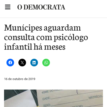
Skip
to
Portal de Notícias de São Roque
content
Munícipes aguardam
consulta com psicólogo
infantil há meses
16 de outubro de 2019