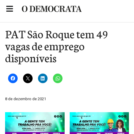
Skip
to
Portal de Notícias de São Roque
content
PAT São Roque tem 49
vagas de emprego
disponíveis
8 de dezembro de 2021