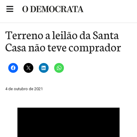
Skip
to
Portal de Notícias de São Roque
content
Terreno a leilão da Santa
Casa não teve comprador
4 de outubro de 2021