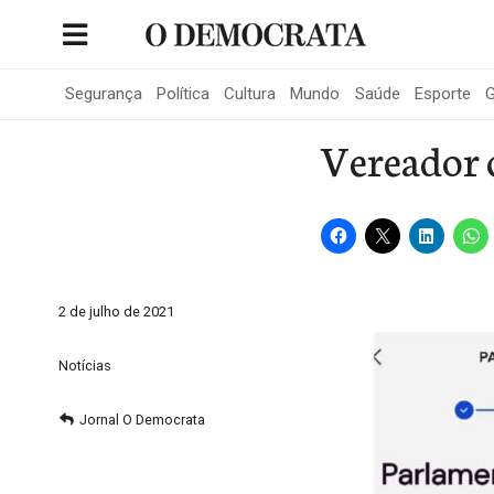
Skip
to
Portal de Notícias de São Roque
content
Segurança
Política
Cultura
Mundo
Saúde
Esporte
G
Vereador c
2 de julho de 2021
Notícias
Jornal O Democrata