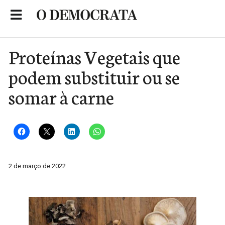
Skip
to
Portal de Notícias de São Roque
content
Proteínas Vegetais que
podem substituir ou se
somar à carne
2 de março de 2022