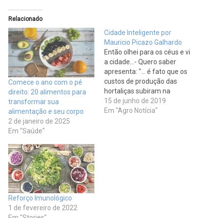
Relacionado
Cidade Inteligente por
Mauricio Picazo Galhardo
Então olhei para os céus e vi
a cidade...- Quero saber
apresenta: "... é fato que os
custos de produção das
Comece o ano com o pé
hortaliças subiram na
direito: 20 alimentos para
última safra. Mas a boa
15 de junho de 2019
transformar sua
notícia é que, no geral,
Em "Agro Notícia"
alimentação e seu corpo
produtores de tomate,
2 de janeiro de 2025
cebola e cenoura podem
Em "Saúde"
garantir renda positiva em
2019, conforme a equipe
Hortifruti/Cepea.…
Reforço Imunológico
1 de fevereiro de 2022
Em "Stories"