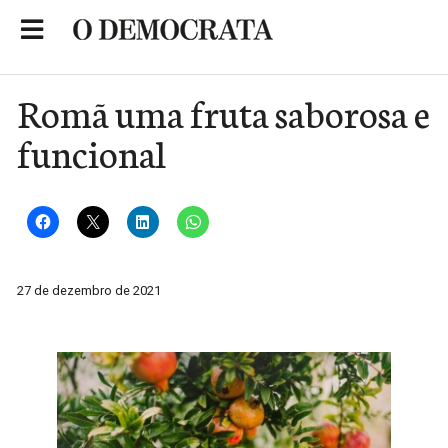
Skip
to
Portal de Notícias de São Roque
content
Romã uma fruta saborosa e
funcional
27 de dezembro de 2021