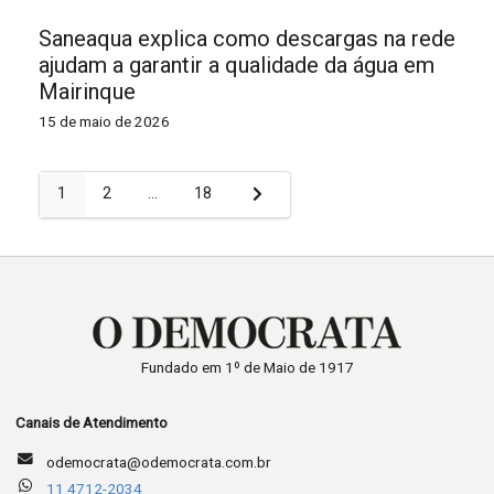
Saneaqua explica como descargas na rede
ajudam a garantir a qualidade da água em
Mairinque
15 de maio de 2026
Paginação
1
2
…
18
de
posts
Fundado em 1º de Maio de 1917
Canais de Atendimento
odemocrata@odemocrata.com.br
11 4712-2034