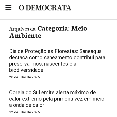
Skip
to
Portal de Notícias de São Roque
content
Categoria:
Meio
Arquivos da
Ambiente
Dia de Proteção às Florestas: Saneaqua
destaca como saneamento contribui para
preservar rios, nascentes e a
biodiversidade
20 de julho de 2026
Coreia do Sul emite alerta máximo de
calor extremo pela primeira vez em meio
a onda de calor
12 de julho de 2026