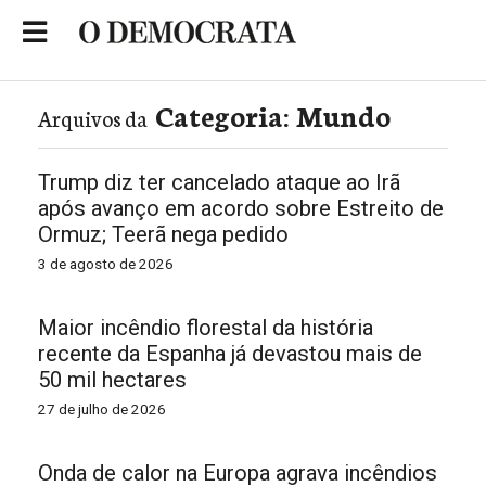
Skip
to
Portal de Notícias de São Roque
content
Categoria:
Mundo
Arquivos da
Trump diz ter cancelado ataque ao Irã
após avanço em acordo sobre Estreito de
Ormuz; Teerã nega pedido
3 de agosto de 2026
Maior incêndio florestal da história
recente da Espanha já devastou mais de
50 mil hectares
27 de julho de 2026
Onda de calor na Europa agrava incêndios