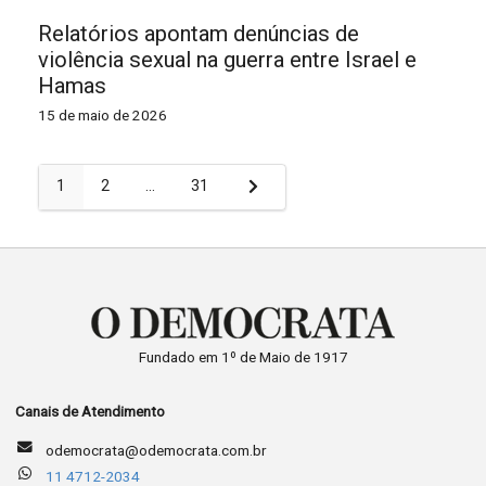
Relatórios apontam denúncias de
violência sexual na guerra entre Israel e
Hamas
15 de maio de 2026
Paginação
1
2
…
31
de
posts
Fundado em 1º de Maio de 1917
Canais de Atendimento
odemocrata@odemocrata.com.br
11 4712-2034