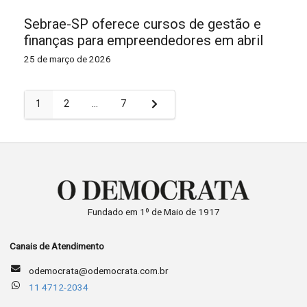
Sebrae-SP oferece cursos de gestão e
finanças para empreendedores em abril
25 de março de 2026
Paginação
1
2
…
7
de
posts
Fundado em 1º de Maio de 1917
Canais de Atendimento
odemocrata@odemocrata.com.br
11 4712-2034