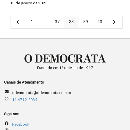
13 de janeiro de 2025
Paginação
1
…
37
38
39
40
de
posts
Fundado em 1º de Maio de 1917
Canais de Atendimento
odemocrata@odemocrata.com.br
11 4712-2034
Siga-nos
Facebook