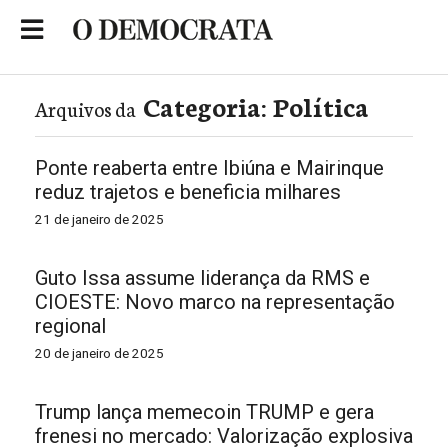
Skip
to
Portal de Notícias de São Roque
content
Categoria:
Política
Arquivos da
Ponte reaberta entre Ibiúna e Mairinque
reduz trajetos e beneficia milhares
21 de janeiro de 2025
Guto Issa assume liderança da RMS e
CIOESTE: Novo marco na representação
regional
20 de janeiro de 2025
Trump lança memecoin TRUMP e gera
frenesi no mercado: Valorização explosiva