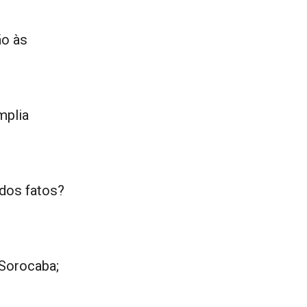
ão às
mplia
dos fatos?
 Sorocaba;