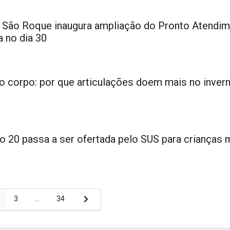
 São Roque inaugura ampliação do Pronto Atendim
 no dia 30
no corpo: por que articulações doem mais no inver
 20 passa a ser ofertada pelo SUS para crianças 
ão
3
…
34