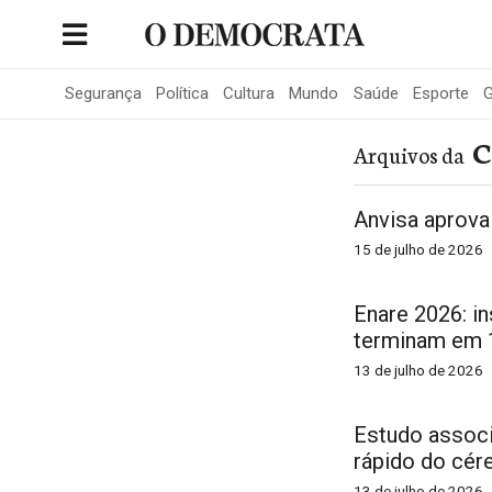
Skip
to
Portal de Notícias de São Roque
content
Segurança
Política
Cultura
Mundo
Saúde
Esporte
G
C
Arquivos da
Anvisa aprova
15 de julho de 2026
Enare 2026: i
terminam em 1
13 de julho de 2026
Estudo associ
rápido do cér
13 de julho de 2026