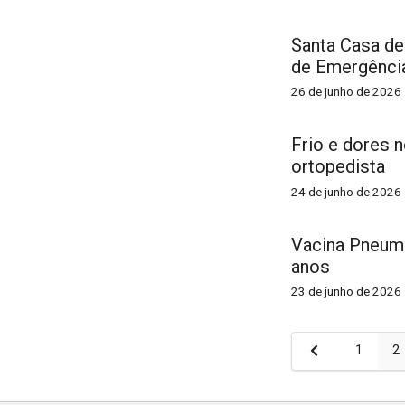
Santa Casa de
de Emergência
26 de junho de 2026
Frio e dores 
ortopedista
24 de junho de 2026
Vacina Pneumo
anos
23 de junho de 2026
Paginaç
1
2
de