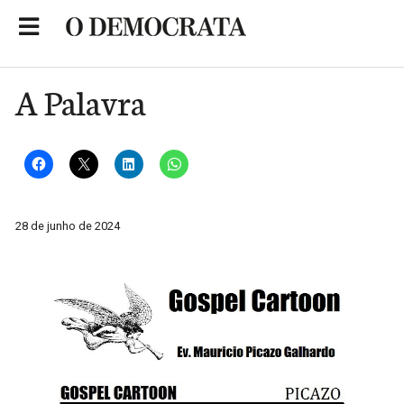
Skip
to
Portal de Notícias de São Roque
content
A Palavra
28 de junho de 2024