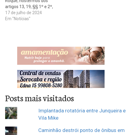
Roque, nostermos dos
artigos 13, 19, §§ 1º e 2º,
sem prejuízo de outros do
17 de julho de 2024
Estatuto da Federação,vem
Em "Notícias"
convocar os convencionais
com direito a voto para
comparecerem à
CONVENÇÃOMUNICIPAL
para a eleição de 2024, a
ser realizada em 24…
Posts mais visitados
Implantada rotatória entre Junqueira e
Vila Mike
Caminhão destrói ponto de ônibus em