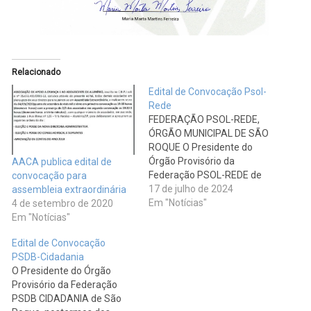
Relacionado
Edital de Convocação Psol-
Rede
FEDERAÇÃO PSOL-REDE,
ÓRGÃO MUNICIPAL DE SÃO
ROQUE O Presidente do
Órgão Provisório da
AACA publica edital de
Federação PSOL-REDE de
convocação para
São Roque, nos termos dos
17 de julho de 2024
assembleia extraordinária
artigos 26 e 29 do Estatuto
Em "Notícias"
4 de setembro de 2020
da Federação, vem
Em "Notícias"
convocar os convencionais
Edital de Convocação
com direito a voto para
PSDB-Cidadania
comparecerem à
O Presidente do Órgão
CONVENÇÃO MUNICIPAL
Provisório da Federação
para a eleição de 2024, a
PSDB CIDADANIA de São
ser realizada…