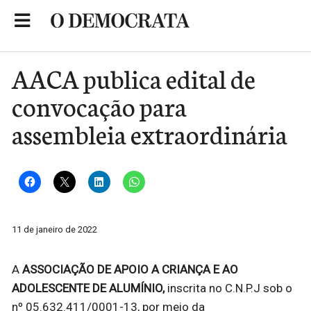
Skip
to
Portal de Notícias de São Roque
content
AACA publica edital de
convocação para
assembleia extraordinária
11 de janeiro de 2022
A
ASSOCIAÇÃO DE APOIO A CRIANÇA E AO
ADOLESCENTE DE ALUMÍNIO,
inscrita no C.N.P.J sob o
nº 05.632.411/0001-13, por meio da