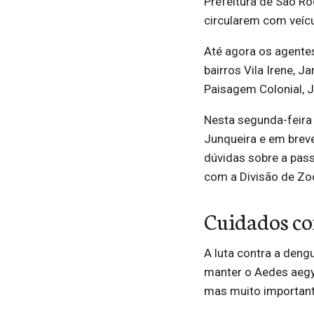
Prefeitura de São Ro
circularem com veícu
Até agora os agentes
bairros Vila Irene, J
Paisagem Colonial, J
Nesta segunda-feira 
Junqueira e em brev
dúvidas sobre a pas
com a Divisão de Zo
Cuidados c
A luta contra a deng
manter o Aedes aegy
mas muito important