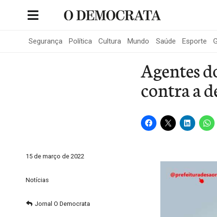
Skip
to
Portal de Notícias de São Roque
content
Segurança
Política
Cultura
Mundo
Saúde
Esporte
G
Agentes d
contra a 
15 de março de 2022
Notícias
Jornal O Democrata