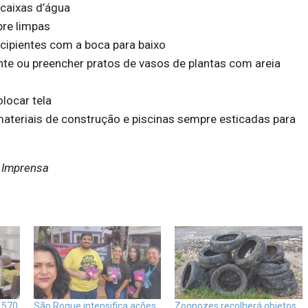
 caixas d’água
pre limpas
recipientes com a boca para baixo
te ou preencher pratos de vasos de plantas com areia
olocar tela
materiais de construção e piscinas sempre esticadas para
e Imprensa
 570
São Roque intensifica ações
Zoonozes recolherá objetos