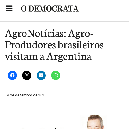
Skip
to
Portal de Notícias de São Roque
content
AgroNotícias: Agro-
Produdores brasileiros
visitam a Argentina
19 de dezembro de 2025