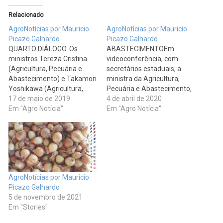
Relacionado
AgroNotícias por Mauricio
AgroNotícias por Mauricio
Picazo Galhardo
Picazo Galhardo
QUARTO DIÁLOGO. Os
ABASTECIMENTOEm
ministros Tereza Cristina
videoconferência, com
(Agricultura, Pecuária e
secretários estaduais, a
Abastecimento) e Takamori
ministra da Agricultura,
Yoshikawa (Agricultura,
Pecuária e Abastecimento,
Floresta e Pesca do Japão)
17 de maio de 2019
Tereza Cristina, reforçou a
4 de abril de 2020
acertaram a realização do
Em "Agro Notícia"
necessidade de os estados
Em "Agro Notícia"
Quarto Diálogo Brasil-Japão
colaborarem na
em agosto. O evento
manutenção dos serviços
ocorrerá no Brasil. Tereza
essenciais que garantem o
Cristina reuniu-se com o
funcionamento da cadeia
ministro no primeiro dia da
produtiva de alimentos. “O
visita da ministra ao Japão.
agro é fundamental para o
AgroNotícias por Mauricio
Yoshikawa se…
abastecimento de nossa
Picazo Galhardo
população com alimentos,
5 de novembro de 2021
para que a…
Em "Stories"