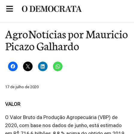
Skip
to
Portal de Notícias de São Roque
content
AgroNotícias por Mauricio
Picazo Galhardo
17 de julho de 2020
VALOR
O Valor Bruto da Produção Agropecuária (VBP) de
2020, com base nos dados de junho, está estimado
em R$ 716,6 bilhões, 8,8 % acima do obtido em 2019