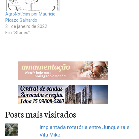
principais…
ORGÂNICOS A Sociedade
Nacional de Agricultura
AgroNotícias por Mauricio
(SNA) e o Centro de
Picazo Galhardo
Inteligência em Orgânicos
21 de janeiro de 2022
(CI Orgânicos) realizaram
Em "Stories"
uma videoconferência
sobre o…
Posts mais visitados
Implantada rotatória entre Junqueira e
Vila Mike