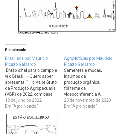
Relacionado
Brasiliana por Mauricio
AgroNotícias por Mauricio
Picazo Galhardo
Picazo Galhardo
Então olhei para o campo e
Sementes e mudas,
ví o Brasil ... - Quero saber
insumos da
apresenta: " ... o Valor Bruto
produção orgânica,
da Produção Agropecuária
foi tema de
(VBP) de 2022, com base
videoconferência A
nas informações de junho,
13 de julho de 2022
produção e
20 de novembro de 2020
atinge R$ 1,241 trilhão, 1,6%
Em "Agro Notícia"
comercialização de
Em "Agro Notícia"
acima do obtido em 2021.
orgânicos é um
As lavouras, com
desafio, num mundo rápido
faturamento de R$ 875,50
que prioriza o mais barato -
bilhões, foram as
Foto: Reprodução /Internet