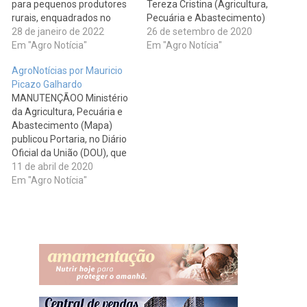
para pequenos produtores
Tereza Cristina (Agricultura,
rurais, enquadrados no
Pecuária e Abastecimento)
Pronaf. O valor foi
28 de janeiro de 2022
ressaltou dia (21), em
26 de setembro de 2020
anunciado pelo presidente
Em "Agro Notícia"
audiência pública
Em "Agro Notícia"
do banco, Fausto Ribeiro,
promovida pelo Supremo
AgroNotícias por Mauricio
durante o lançamento da
Tribunal Federal (STF), a
Picazo Galhardo
terceira etapa do Circuito
importância de aliar a
MANUTENÇÃOO Ministério
de Negócios Agro, iniciativa
produção agrícola e o
da Agricultura, Pecuária e
que vai levar assessoria
desenvolvimento
Abastecimento (Mapa)
rural para…
sustentável. Segundo a
publicou Portaria, no Diário
ministra, a agropecuária
Oficial da União (DOU), que
nacional está…
especifica produtos,
11 de abril de 2020
serviços e atividades
Em "Agro Notícia"
essenciais para garantir o
pleno funcionamento das
cadeias produtivas de
alimentos, bebidas e
insumos agropecuários
durante a pandemia do
Coronavírus. A normativa,
assinada pela ministra
Tereza Cristina, está…