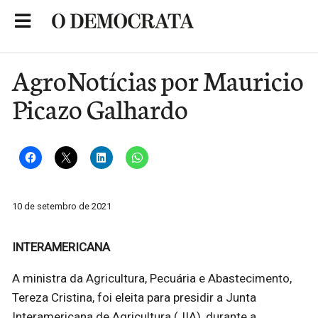
Skip
to
Portal de Notícias de São Roque
content
AgroNotícias por Mauricio
Picazo Galhardo
10 de setembro de 2021
INTERAMERICANA
A ministra da Agricultura, Pecuária e Abastecimento,
Tereza Cristina, foi eleita para presidir a Junta
Interamericana de Agricultura (JIA), durante a