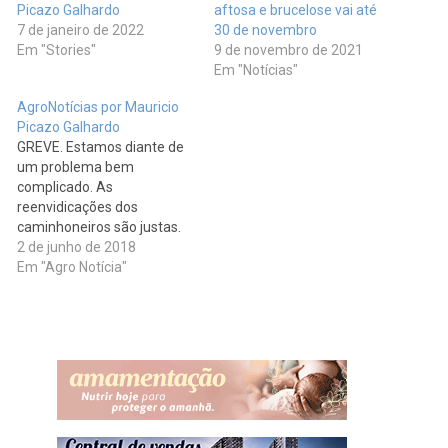
Picazo Galhardo
aftosa e brucelose vai até
7 de janeiro de 2022
30 de novembro
Em "Stories"
9 de novembro de 2021
Em "Notícias"
AgroNotícias por Mauricio
Picazo Galhardo
GREVE. Estamos diante de
um problema bem
complicado. As
reenvidicações dos
caminhoneiros são justas.
Vejamos: o caminhoneiro
2 de junho de 2018
recebe um frete de R$ 13,7
Em "Agro Notícia"
mil para cruzar o país, pelo
menos R$ 9 mil ficam nos
postos de combustíveis ao
longo do caminho. Fim da
cobrança do PIS/Cofins, o
resultado da…