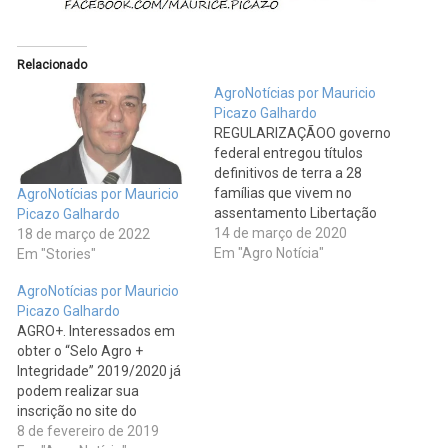
Relacionado
AgroNotícias por Mauricio
Picazo Galhardo
REGULARIZAÇÃOO governo
federal entregou títulos
definitivos de terra a 28
famílias que vivem no
AgroNotícias por Mauricio
assentamento Libertação
Picazo Galhardo
Camponesa, em Não-Me-
14 de março de 2020
18 de março de 2022
Toque (RS). Criado em
Em "Agro Notícia"
Em "Stories"
1994, pelo Instituto Nacional
AgroNotícias por Mauricio
de Colonização e Reforma
Picazo Galhardo
Agrária (Incra), o
AGRO+. Interessados em
assentamento tem uma
obter o “Selo Agro +
área de 380 hectares,
Integridade” 2019/2020 já
dividida em 29 lotes (de 10
podem realizar sua
a 13 hectares cada).…
inscrição no site do
Ministério da Agricultura,
8 de fevereiro de 2019