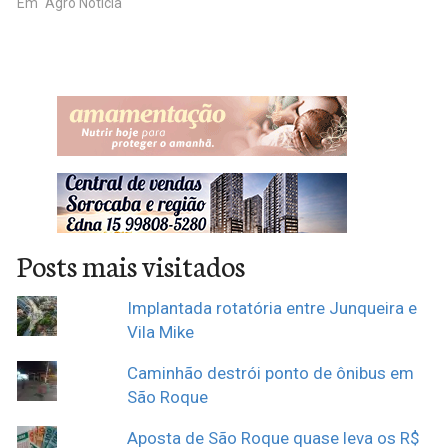
Pecuária e Abastecimento,
Em "Agro Notícia"
desde o dia, 01 de fevereiro.
A portaria nº 212/2019
institui as regras de
premiação para empresas
e cooperativas do
Agronegócio que,
reconhecidamente,
desenvolvam boas
práticas…
Posts mais visitados
Implantada rotatória entre Junqueira e
Vila Mike
Caminhão destrói ponto de ônibus em
São Roque
Aposta de São Roque quase leva os R$