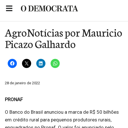
Skip
to
Portal de Notícias de São Roque
content
AgroNotícias por Mauricio
Picazo Galhardo
28 de janeiro de 2022
PRONAF
O Banco do Brasil anunciou a marca de R$ 50 bilhões
em crédito rural para pequenos produtores rurais,
enquadrados no Pronaf. O valor foi anunciado pelo