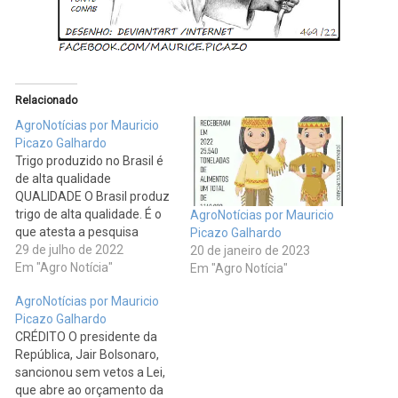
Relacionado
AgroNotícias por Mauricio
Picazo Galhardo
Trigo produzido no Brasil é
de alta qualidade
QUALIDADE O Brasil produz
trigo de alta qualidade. É o
AgroNotícias por Mauricio
que atesta a pesquisa
Picazo Galhardo
conduzida pela Embrapa
29 de julho de 2022
20 de janeiro de 2023
Agroindústria de Alimentos
Em "Agro Notícia"
Em "Agro Notícia"
(RJ), Embrapa Trigo (RS) e
AgroNotícias por Mauricio
Universidade Federal do
Picazo Galhardo
Estado do Rio de Janeiro
CRÉDITO O presidente da
(Unirio) com o trigo
República, Jair Bolsonaro,
cultivado no Cerrado
sancionou sem vetos a Lei,
Mineiro. Além…
que abre ao orçamento da