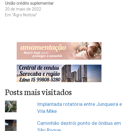
União crédito suplementar
no valor de R$ 2,57 bilhões.
20 de maio de 2022
Desse total, RS 868,5
Em "Agro Notícia"
milhões são para
equalização de juros do
atual Plano-safra
(2021/2022). Os recursos
irão atender programas,
como o Programa Nacional
de…
Posts mais visitados
Implantada rotatória entre Junqueira e
Vila Mike
Caminhão destrói ponto de ônibus em
São Roque