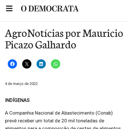
Skip
to
Portal de Notícias de São Roque
content
AgroNotícias por Mauricio
Picazo Galhardo
4 de março de 2022
INDÍGENAS
A Companhia Nacional de Abastecimento (Conab)
prevê receber um total de 20 mil toneladas de
alimentos para a composição de cestas de alimentos.