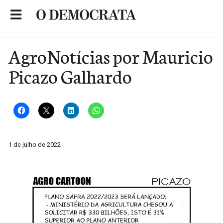
Skip
to
Portal de Notícias de São Roque
content
AgroNotícias por Mauricio
Picazo Galhardo
1 de julho de 2022