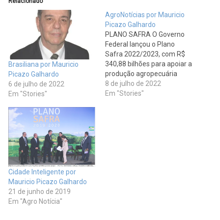
Relacionado
AgroNotícias por Mauricio
Picazo Galhardo
PLANO SAFRA O Governo
Federal lançou o Plano
Safra 2022/2023, com R$
340,88 bilhões para apoiar a
Brasiliana por Mauricio
produção agropecuária
Picazo Galhardo
nacional até junho do
8 de julho de 2022
6 de julho de 2022
próximo ano. O valor reflete
Em "Stories"
Em "Stories"
um aumento de 36% em
relação ao Plano anterior.
Do total de recursos
disponibilizados, R$ 246,28
bilhões serão destinados ao
custeio e…
Cidade Inteligente por
Mauricio Picazo Galhardo
21 de junho de 2019
Em "Agro Notícia"