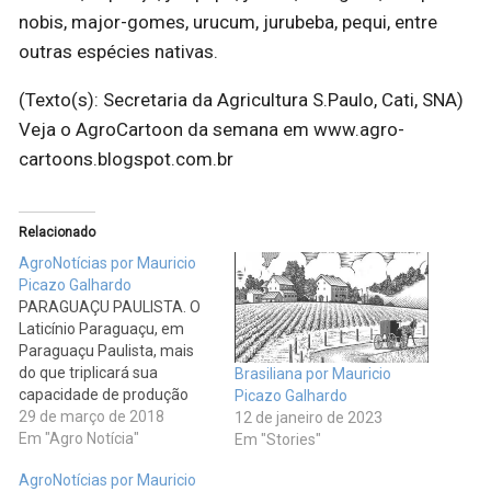
nobis, major-gomes, urucum, jurubeba, pequi, entre
outras espécies nativas.
(Texto(s): Secretaria da Agricultura S.Paulo, Cati, SNA)
Veja o AgroCartoon da semana em www.agro-
cartoons.blogspot.com.br
Relacionado
AgroNotícias por Mauricio
Picazo Galhardo
PARAGUAÇU PAULISTA. O
Laticínio Paraguaçu, em
Paraguaçu Paulista, mais
do que triplicará sua
Brasiliana por Mauricio
capacidade de produção
Picazo Galhardo
com os investimentos
29 de março de 2018
12 de janeiro de 2023
entregues, na terça-feira,
Em "Agro Notícia"
Em "Stories"
20, pelo secretário de
AgroNotícias por Mauricio
Agricultura e