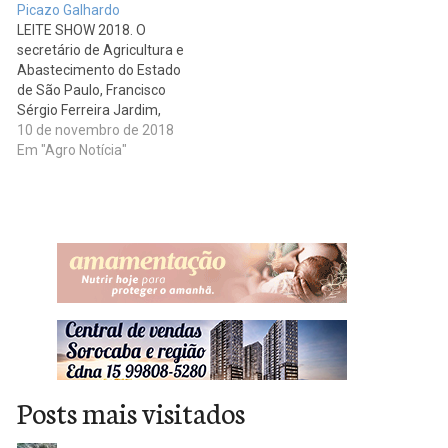
Picazo Galhardo
Abastecimento do Estado
LEITE SHOW 2018. O
de São Paulo, Arnaldo
secretário de Agricultura e
Jardim. A estrutura no valor
Abastecimento do Estado
de R$ 1.001.862,08 foi
de São Paulo, Francisco
adquirida pela Associação
Sérgio Ferreira Jardim,
de Produtores de…
destacou a importância da
10 de novembro de 2018
pecuária da Região do Vale
Em "Agro Notícia"
do Paraíba durante a
abertura da LeiteShow
2018, no dia 24 de outubro
de 2018, em Guaratinguetá.
Na oportunidade, o titular
da Pasta…
Posts mais visitados