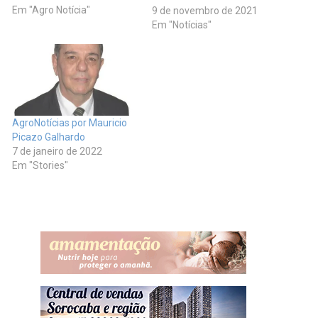
fronteira com a Venezuela,
Em "Agro Notícia"
9 de novembro de 2021
para tratar de plano de
Em "Notícias"
erradicação da febre aftosa
naquele país. A atuação
conjunta está prevista na
Resolução número 1 da
Comissão Sul Americana
da Luta…
AgroNotícias por Mauricio
Picazo Galhardo
7 de janeiro de 2022
Em "Stories"