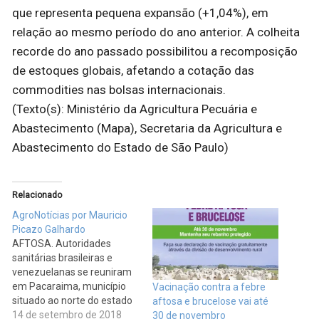
que representa pequena expansão (+1,04%), em
relação ao mesmo período do ano anterior. A colheita
recorde do ano passado possibilitou a recomposição
de estoques globais, afetando a cotação das
commodities nas bolsas internacionais.
(Texto(s): Ministério da Agricultura Pecuária e
Abastecimento (Mapa), Secretaria da Agricultura e
Abastecimento do Estado de São Paulo)
Relacionado
AgroNotícias por Mauricio
Picazo Galhardo
AFTOSA. Autoridades
sanitárias brasileiras e
venezuelanas se reuniram
em Pacaraima, município
Vacinação contra a febre
situado ao norte do estado
aftosa e brucelose vai até
de Roraima que faz
14 de setembro de 2018
30 de novembro