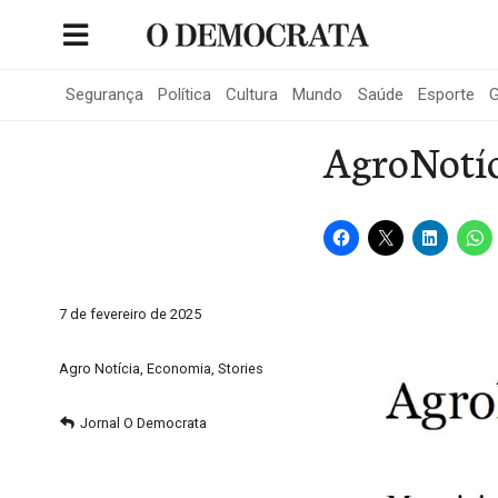
Skip
to
Portal de Notícias de São Roque
content
Segurança
Política
Cultura
Mundo
Saúde
Esporte
G
AgroNotíci
7 de fevereiro de 2025
Agro Notícia
,
Economia
,
Stories
Jornal O Democrata