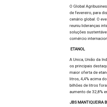
O Global Agribusines
de fevereiro, para d
cenário global. O ev
reuniu lideranças in
soluções sustentávei
comércio internaciona
ETANOL
A Unica, União da In
os principais desta
maior oferta de etan
litros, 4,4% acima d
bilhões de litros fo
aumento de 32,8% em
JBS MANTIQUEIRA 