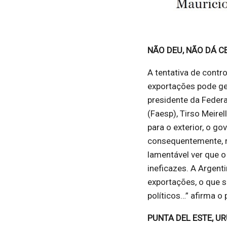
NÃO DEU, NÃO DÁ 
A tentativa de contr
exportações pode ger
presidente da Federa
(Faesp), Tirso Meire
para o exterior, o go
consequentemente, r
lamentável ver que o
ineficazes. A Argen
exportações, o que 
políticos…” afirma o
PUNTA DEL ESTE, U