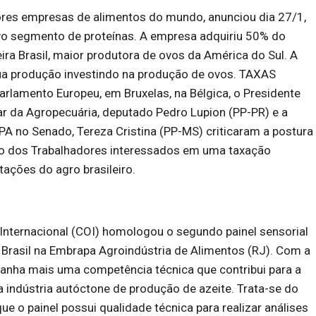
res empresas de alimentos do mundo, anunciou dia 27/1,
o segmento de proteínas. A empresa adquiriu 50% do
ira Brasil, maior produtora de ovos da América do Sul. A
ua produção investindo na produção de ovos. TAXAS
rlamento Europeu, em Bruxelas, na Bélgica, o Presidente
r da Agropecuária, deputado Pedro Lupion (PP-PR) e a
PA no Senado, Tereza Cristina (PP-MS) criticaram a postura
do dos Trabalhadores interessados em uma taxação
rtações do agro brasileiro.
Internacional (COI) homologou o segundo painel sensorial
o Brasil na Embrapa Agroindústria de Alimentos (RJ). Com a
 ganha mais uma competência técnica que contribui para a
indústria autóctone de produção de azeite. Trata-se do
e o painel possui qualidade técnica para realizar análises