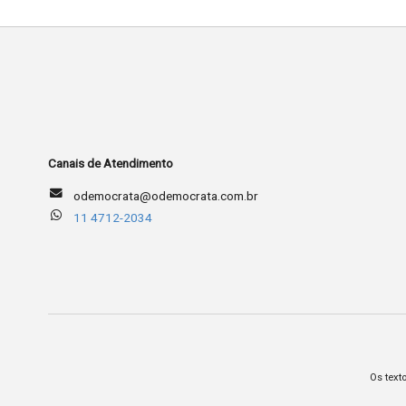
Canais de Atendimento
odemocrata@odemocrata.com.br
11 4712-2034
Os text