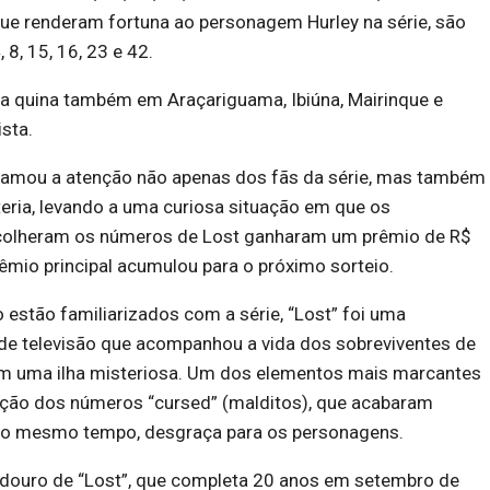
que renderam fortuna ao personagem Hurley na série, são
8, 15, 16, 23 e 42.
a quina também em Araçariguama, Ibiúna, Mairinque e
sta.
hamou a atenção não apenas dos fãs da série, mas também
eria, levando a uma curiosa situação em que os
colheram os números de Lost ganharam um prêmio de R$
êmio principal acumulou para o próximo sorteio.
 estão familiarizados com a série, “Lost” foi uma
e televisão que acompanhou a vida dos sobreviventes de
m uma ilha misteriosa. Um dos elementos mais marcantes
dução dos números “cursed” (malditos), que acabaram
 ao mesmo tempo, desgraça para os personagens.
ouro de “Lost”, que completa 20 anos em setembro de