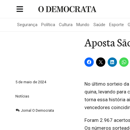
Skip
to
Portal de Notícias de São Roque
content
Segurança
Política
Cultura
Mundo
Saúde
Esporte
G
Aposta Sã
5 de maio de 2024
No último sorteio d
quina, levando para
Notícias
torna essa história 
vencedores coincidi
Jornal O Democrata
Foram 2.967 acertos
Os números sorteado