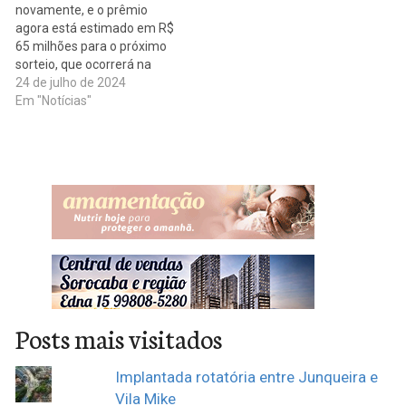
novamente, e o prêmio
agora está estimado em R$
65 milhões para o próximo
sorteio, que ocorrerá na
quinta-feira (25). Nenhum
24 de julho de 2024
apostador conseguiu
Em "Notícias"
acertar as seis dezenas do
concurso 2.752, realizado
nesta terça-feira (23) no
Espaço da Sorte, em São
Paulo. Os números
sorteados foram: 04 –…
Posts mais visitados
Implantada rotatória entre Junqueira e
Vila Mike