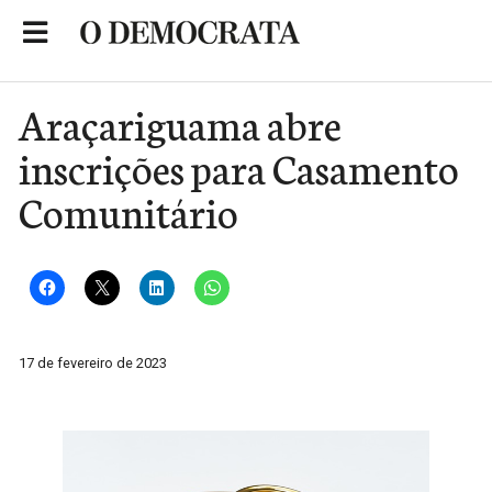
Skip
to
Portal de Notícias de São Roque
content
Araçariguama abre
inscrições para Casamento
Comunitário
17 de fevereiro de 2023