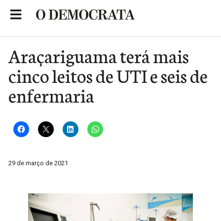
Skip
to
Portal de Notícias de São Roque
content
Araçariguama terá mais
cinco leitos de UTI e seis de
enfermaria
29 de março de 2021