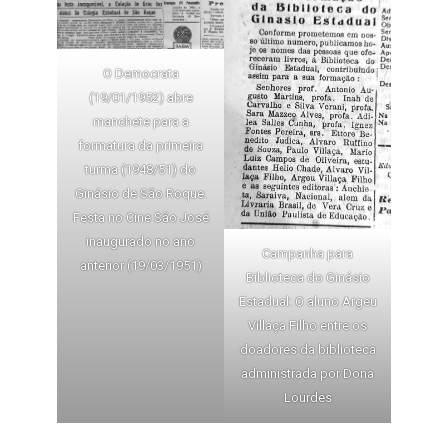
O Democrata
(19/01/1952) abre
manchete para a
formatura da primeira
turma (1948/51) do
Ginásio de São Roque.
Festa no Cine São José
inaugurado no ano
Campanha para
anterior (19/03/1951)
Biblioteca do Ginásio
Estadual: O aluno Argeu
Villaça Filho entre os
doadores da biblioteca
administrada por Dona
Lourdes