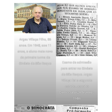
Argeu Villaça Filho, 86
anos. Em 1948, aos 11
anos, o aluno mais novo
da primeira turma do
Exame de admissão
Ginásio de São Roque
para entrar no Ginásio
de São Roque. Argeu
Villaça foi o segundo
colado. Jornal O
Democrata (28 fevereiro
1948)