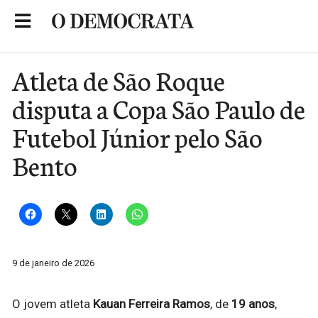
Skip
to
Portal de Notícias de São Roque
content
Atleta de São Roque
disputa a Copa São Paulo de
Futebol Júnior pelo São
Bento
9 de janeiro de 2026
O jovem atleta
Kauan Ferreira Ramos
, de
19 anos
,