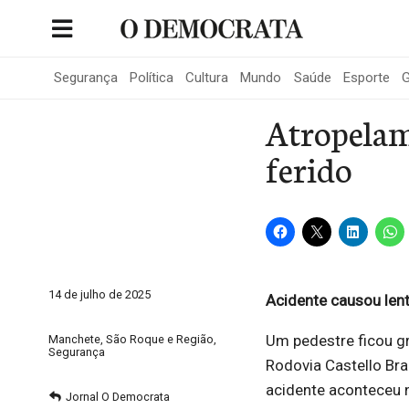
Skip
to
Portal de Notícias de São Roque
content
Segurança
Política
Cultura
Mundo
Saúde
Esporte
G
Atropelam
ferido
14 de julho de 2025
Acidente causou len
Um pedestre ficou g
Manchete
,
São Roque e Região
,
Segurança
Rodovia Castello Br
acidente aconteceu n
Jornal O Democrata