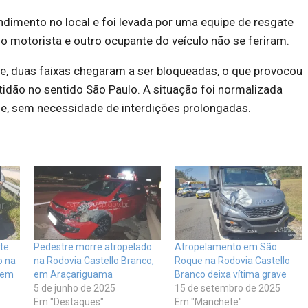
ndimento no local e foi levada por uma equipe de resgate
o motorista e outro ocupante do veículo não se feriram.
e, duas faixas chegaram a ser bloqueadas, o que provocou
tidão no sentido São Paulo. A situação foi normalizada
rde, sem necessidade de interdições prolongadas.
te
Pedestre morre atropelado
Atropelamento em São
o na
na Rodovia Castello Branco,
Roque na Rodovia Castello
 em
em Araçariguama
Branco deixa vítima grave
5 de junho de 2025
15 de setembro de 2025
Em "Destaques"
Em "Manchete"