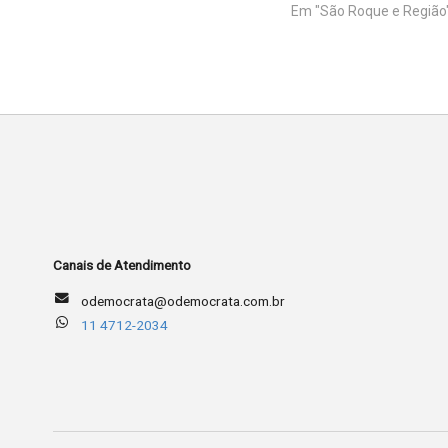
Em "São Roque e Região
Canais de Atendimento
odemocrata@odemocrata.com.br
11 4712-2034