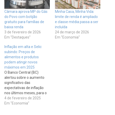
Câmara aprova MP do Gás
Minha Casa, Minha Vida:
do Povo com botijão
limite de renda é ampliado
gratuito para famílias de
e classe média passa a ser
baixa renda
incluída
3 de fevereiro de 2026
24 de março de 2026
Em "Destaques"
Em "Economia"
Inflação em alta e Selic
subindo: Preços de
alimentos e produtos
podem atingir novos
máximos em 2025
O Banco Central (BC)
alertou sobre o aumento
significativo das
expectativas de inflação
nos últimos meses, para o
curto, médio e longo prazo.
4 de fevereiro de 2025
A ata da última reunião do
Em "Economia"
Comitê de Política
Monetária (Copom) indica