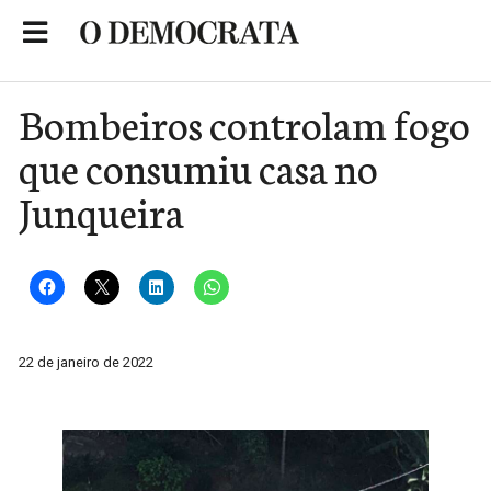
Skip
to
Portal de Notícias de São Roque
content
Bombeiros controlam fogo
que consumiu casa no
Junqueira
22 de janeiro de 2022