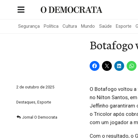
Skip
to
Portal de Notícias de São Roque
content
Segurança
Política
Cultura
Mundo
Saúde
Esporte
G
Botafogo v
2 de outubro de 2025
O Botafogo voltou a 
no Nilton Santos, em
Destaques
,
Esporte
Jeffinho garantiram 
o Tricolor após cobr
Jornal O Democrata
com um jogador a me
Com o resultado, o G