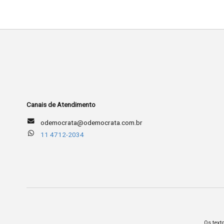
Canais de Atendimento
odemocrata@odemocrata.com.br
11 4712-2034
Os text