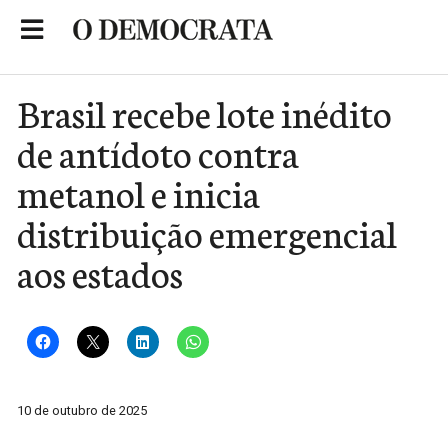
Skip
to
Portal de Notícias de São Roque
content
Brasil recebe lote inédito
de antídoto contra
metanol e inicia
distribuição emergencial
aos estados
10 de outubro de 2025