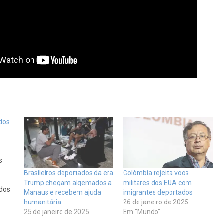
 dos
s
Brasileiros deportados da era
Colômbia rejeita voos
Trump chegam algemados a
militares dos EUA com
idos
Manaus e recebem ajuda
imigrantes deportados
humanitária
26 de janeiro de 2025
25 de janeiro de 2025
Em "Mundo"