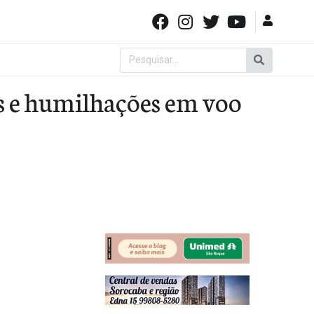
Pesquisar
por:
es e humilhações em voo