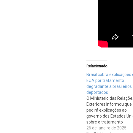
Relacionado
Brasil cobra explicações
EUA por tratamento
degradante a brasileiros
deportados
O Ministério das Relaçõe
Exteriores informou que
pedirá explicações ao
governo dos Estados Un
sobre o tratamento
considerado degradante
26 de janeiro de 2025