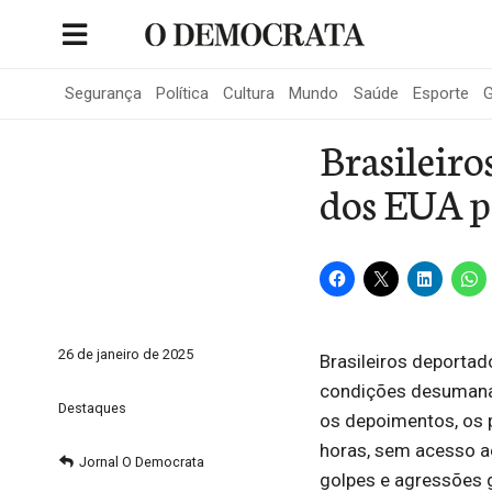
Skip
to
Portal de Notícias de São Roque
content
Segurança
Política
Cultura
Mundo
Saúde
Esporte
G
Brasileiro
dos EUA pa
26 de janeiro de 2025
Brasileiros deportad
condições desumanas
Destaques
os depoimentos, os 
horas, sem acesso a
Jornal O Democrata
golpes e agressões 