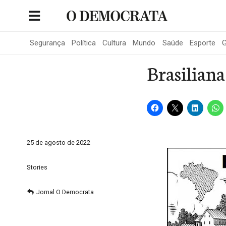
Skip
to
Portal de Notícias de São Roque
content
Segurança
Política
Cultura
Mundo
Saúde
Esporte
G
Brasilian
25 de agosto de 2022
Stories
Jornal O Democrata