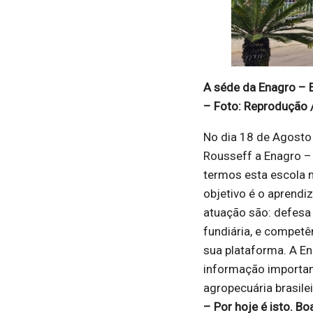
A séde da Enagro – E
– Foto: Reprodução /
No dia 18 de Agosto 
Rousseff a Enagro –
termos esta escola n
objetivo é o aprendi
atuação são: defesa 
fundiária, e compet
sua plataforma. A E
informação importan
agropecuária brasile
– Por hoje é isto. B