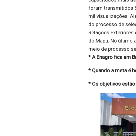
foram transmitidos 
mil visualizações. A
do processo de seleç
Relações Exteriores 
do Mapa. No último a
meio de processo sel
* A Enagro fica em Br
* Quando a meta é b
* Os objetivos estã