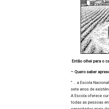
Então olhei para o ca
– Quero saber apres
” … a Escola Nacion
sete anos de existên
A Escola oferece cur
todas as pessoas env
capacitados mais de