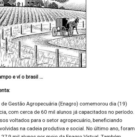
mpo e ví o brasil …
enta:
al de Gestão Agropecuária (Enagro) comemorou dia (19)
cia, com cerca de 60 mil alunos já capacitados no período.
sos voltados para o setor agropecuário, beneficiando
olvidas na cadeia produtiva e social. No último ano, foram
 27,9 mil alunos por meio da Enagro Virtual. Também