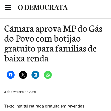
Skip
to
Portal de Notícias de São Roque
content
Câmara aprova MP do Gás
do Povo com botijão
gratuito para famílias de
baixa renda
3 de fevereiro de 2026
Texto institui retirada gratuita em revendas