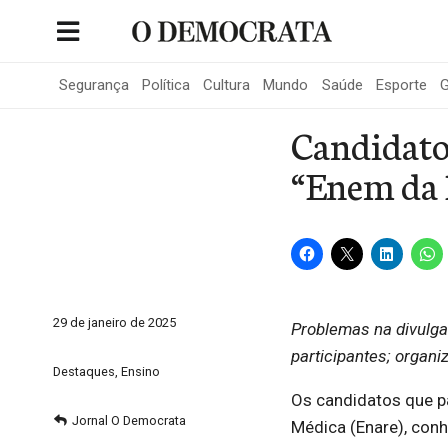
Skip
to
Portal de Notícias de São Roque
content
Segurança
Política
Cultura
Mundo
Saúde
Esporte
G
Candidatos
“Enem da 
29 de janeiro de 2025
Problemas na divulga
participantes; organi
Destaques
,
Ensino
Os candidatos que p
Jornal O Democrata
Médica (Enare), con