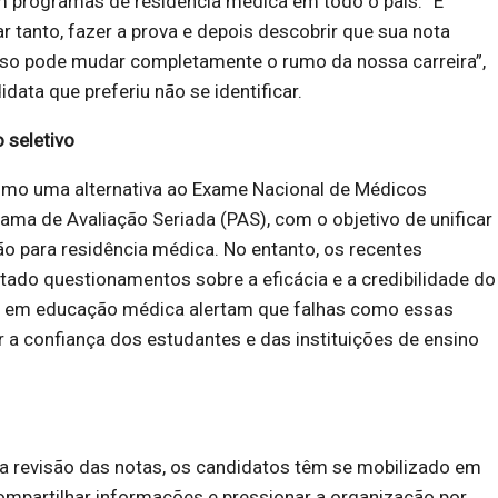
m programas de residência médica em todo o país. “É
 tanto, fazer a prova e depois descobrir que sua nota
Isso pode mudar completamente o rumo da nossa carreira”,
ata que preferiu não se identificar.
 seletivo
como uma alternativa ao Exame Nacional de Médicos
rama de Avaliação Seriada (PAS), com o objetivo de unificar
o para residência médica. No entanto, os recentes
ado questionamentos sobre a eficácia e a credibilidade do
s em educação médica alertam que falhas como essas
 confiança dos estudantes e das instituições de ensino
 revisão das notas, os candidatos têm se mobilizado em
ompartilhar informações e pressionar a organização por