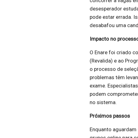
concorrer a vagas e
desesperador estudar
pode estar errada. 
desabafou uma candid
Impacto no processo
O Enare foi criado 
(Revalida) e ao Prog
o processo de seleçã
problemas têm levant
exame. Especialista
podem comprometer a
no sistema.
Próximos passos
Enquanto aguardam a
grupos online para c